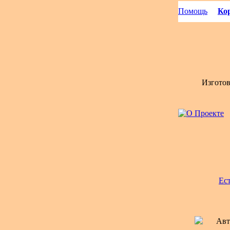
Помощь
Кор
Изгото
Ес
Авт