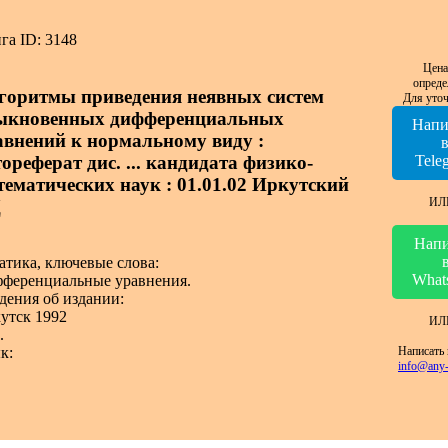
га ID: 3148
Цена
опреде
горитмы приведения неявных систем
Для уточ
ыкновенных дифференциальных
Напи
авнений к нормальному виду :
ореферат дис. ... кандидата физико-
Tele
тематических наук : 01.01.02 Иркутский
ИЛ
Ц
Напи
атика, ключевые слова:
What
ференциальные уравнения.
дения об издании:
утск 1992
ИЛ
.
Написать 
к:
info@any-