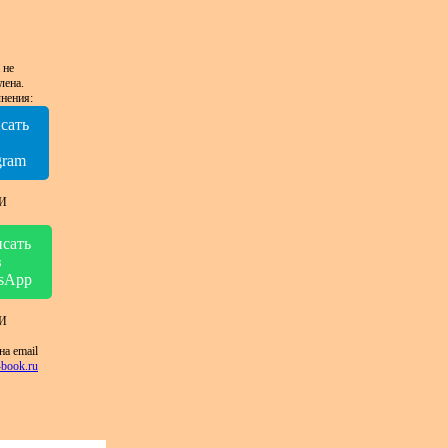
 не
лена.
нения:
сать
в
gram
И
сать
в
sApp
И
на email
book.ru