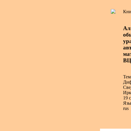
Кни
Ал
об
ур
авт
ма
В
Тем
Диф
Све
Ирк
19 с
Язы
rus