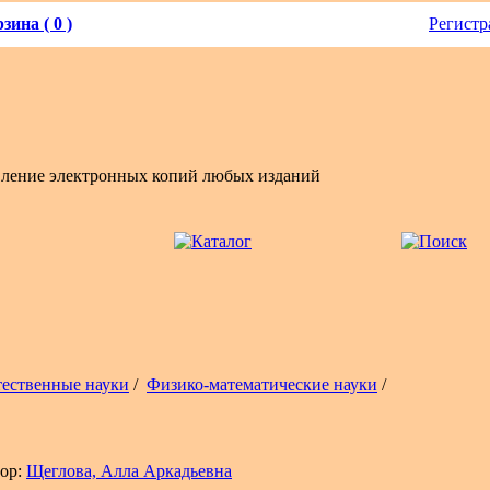
зина ( 0 )
Регистр
вление электронных копий любых изданий
тественные науки
/
Физико-математические науки
/
ор:
Щеглова, Алла Аркадьевна