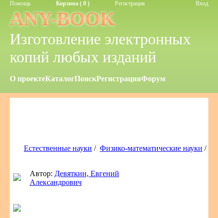
Помощь
Корзина ( 0 )
Регистрация
Вход
ANY-BOOK
Изготовление электронных
копий любых изданий
О проекте
Каталог
Поиск
Регистрация
Форум
Естественные науки
/
Физико-математические науки
/
Автор:
Девяткин, Евгений
Александрович