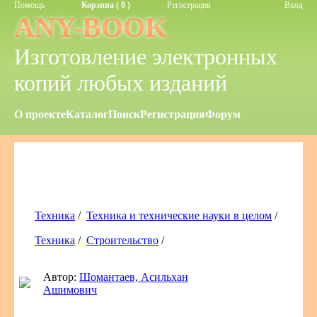
Помощь
Корзина ( 0 )
Регистрация
Вход
ANY-BOOK
Изготовление электронных
копий любых изданий
О проекте
Каталог
Поиск
Регистрация
Форум
Техника
/
Техника и технические науки в целом
/
Техника
/
Строительство
/
Автор:
Шомантаев, Асильхан
Ашимович