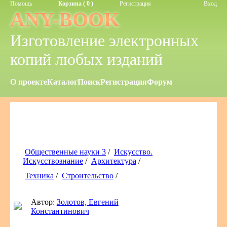
Помощь
Корзина ( 0 )
Регистрация
Вход
ANY-BOOK
Изготовление электронных
копий любых изданий
О проекте
Каталог
Поиск
Регистрация
Форум
Общественные науки 3
/
Искусство.
Искусствознание
/
Архитектура
/
Техника
/
Строительство
/
Автор:
Золотов, Евгений
Константинович