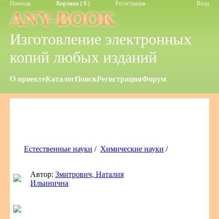
Помощь
Корзина ( 0 )
Регистрация
Вход
ANY-BOOK
Изготовление электронных
копий любых изданий
О проекте
Каталог
Поиск
Регистрация
Форум
Естественные науки
/
Химические науки
/
Автор:
Змитрович, Наталия
Ильинична