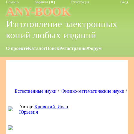
Помощь
Корзина ( 0 )
Регистрация
Вход
ANY-BOOK
Изготовление электронных
копий любых изданий
О проекте
Каталог
Поиск
Регистрация
Форум
Естественные науки
/
Физико-математические науки
/
Автор:
Кривский, Иван
Юрьевич