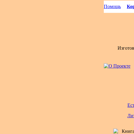
Помощь
Кор
Изгото
Ес
Ли
Книга