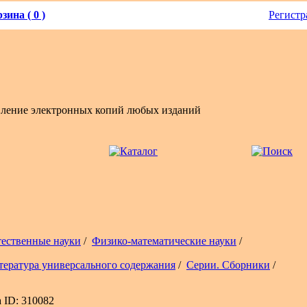
зина ( 0 )
Регистр
вление электронных копий любых изданий
тественные науки
/
Физико-математические науки
/
тература универсального содержания
/
Серии. Сборники
/
 ID: 310082