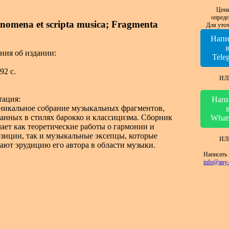
Цена
опреде
nomena et scripta musica; Fragmenta
Для уточ
Напи
ния об издании:
Tele
92 c.
ИЛ
ация:
Напи
никальное собрание музыкальных фрагментов,
анных в стилях барокко и классицизма. Сборник
What
ает как теоретические работы о гармонии и
зиции, так и музыкальные эксепцы, которые
ИЛ
ают эрудицию его автора в области музыки.
Написать 
info@any-