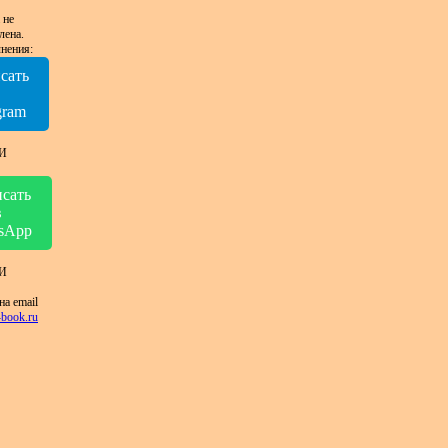
 не
лена.
нения:
сать
в
gram
И
сать
в
sApp
И
на email
book.ru