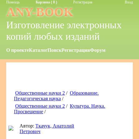
Помощь
Корзина ( 0 )
Регистрация
Вход
ANY-BOOK
Изготовление электронных
копий любых изданий
О проекте
Каталог
Поиск
Регистрация
Форум
Общественные науки 2
/
Образование.
Педагогическая наука
/
Общественные науки 2
/
Культура. Наука.
Просвещение
/
Автор:
Ткачук, Анатолий
Петрович