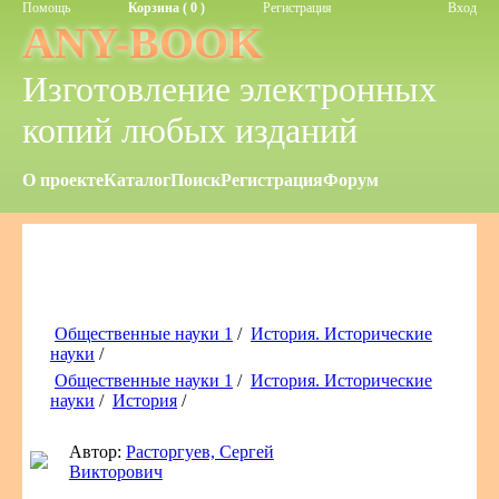
Помощь
Корзина ( 0 )
Регистрация
Вход
ANY-BOOK
Изготовление электронных
копий любых изданий
О проекте
Каталог
Поиск
Регистрация
Форум
Общественные науки 1
/
История. Исторические
науки
/
Общественные науки 1
/
История. Исторические
науки
/
История
/
Автор:
Расторгуев, Сергей
Викторович