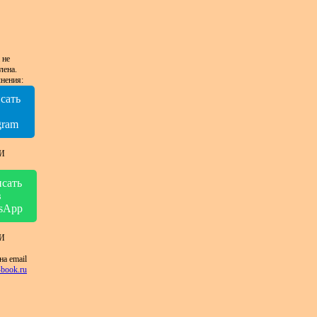
 не
лена.
нения:
сать
в
gram
И
сать
в
sApp
И
на email
book.ru