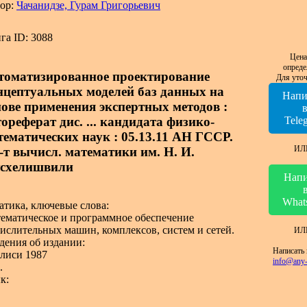
ор:
Чачанидзе, Гурам Григорьевич
га ID: 3088
Цена
опреде
томатизированное проектирование
Для уточ
нцептуальных моделей баз данных на
Напи
нове применения экспертных методов :
ореферат дис. ... кандидата физико-
Tele
тематических наук : 05.13.11 АН ГССР.
ИЛ
-т вычисл. математики им. Н. И.
схелишвили
Напи
What
атика, ключевые слова:
ематическое и программное обеспечение
ислительных машин, комплексов, систем и сетей.
ИЛ
дения об издании:
Написать 
лиси 1987
info@any-
.
к: