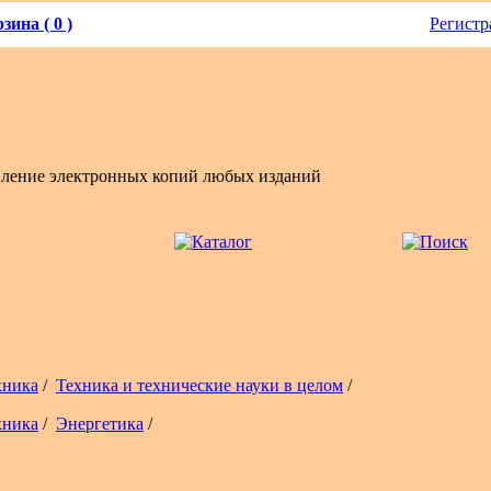
зина ( 0 )
Регистр
вление электронных копий любых изданий
хника
/
Техника и технические науки в целом
/
хника
/
Энергетика
/