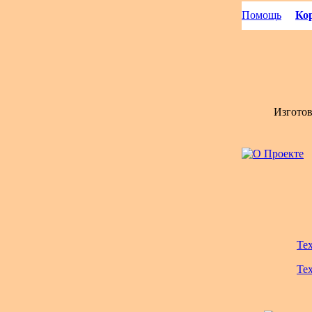
Помощь
Кор
Изгото
Те
Те