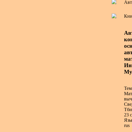
Авт
Кни
Ав
ко
ос
авт
ма
Ин
Му
Тем
Мат
выч
Све
Тби
23 с
Язы
rus