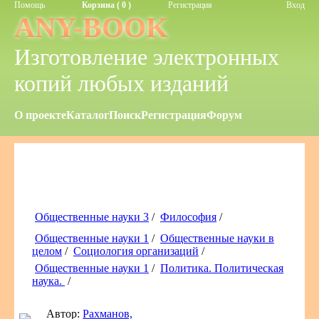
Помощь
Корзина ( 0 )
Регистрация
Вход
ANY-BOOK
Изготовление электронных
копий любых изданий
О проекте
Каталог
Поиск
Регистрация
Форум
Общественные науки 3
/
Философия
/
Общественные науки 1
/
Общественные науки в
целом
/
Социология организаций
/
Общественные науки 1
/
Политика. Политическая
наука.
/
Автор:
Рахманов,