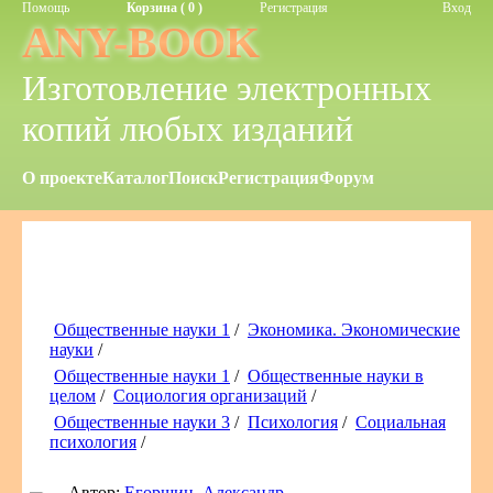
Помощь
Корзина ( 0 )
Регистрация
Вход
ANY-BOOK
Изготовление электронных
копий любых изданий
О проекте
Каталог
Поиск
Регистрация
Форум
Общественные науки 1
/
Экономика. Экономические
науки
/
Общественные науки 1
/
Общественные науки в
целом
/
Социология организаций
/
Общественные науки 3
/
Психология
/
Социальная
психология
/
Автор:
Егоршин, Александр