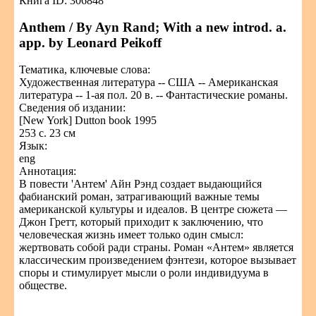
Книга ID: 306848
Anthem / By Ayn Rand; With a new introd. a.
app. by Leonard Peikoff
Тематика, ключевые слова:
Художественная литература -- США -- Американская
литература -- 1-ая пол. 20 в. -- Фантастические романы.
Сведения об издании:
[New York] Dutton book 1995
253 c. 23 см
Язык:
eng
Аннотация:
В повести 'Антем' Айн Рэнд создает выдающийся
фабианский роман, затрагивающий важные темы
американской культуры и идеалов. В центре сюжета —
Джон Гретт, который приходит к заключению, что
человеческая жизнь имеет только один смысл:
жертвовать собой ради страны. Роман «Антем» является
классическим произведением фэнтези, которое вызывает
споры и стимулирует мысли о роли индивидуума в
обществе.