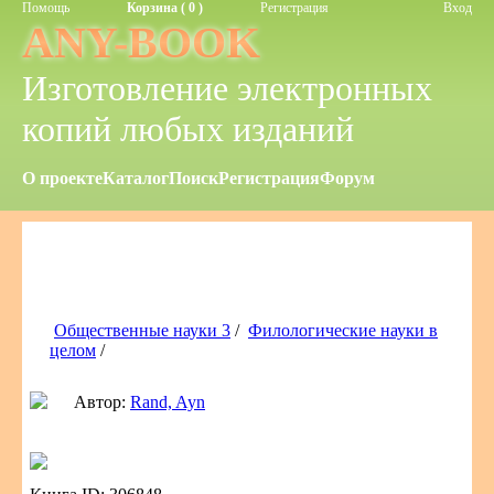
Помощь
Корзина ( 0 )
Регистрация
Вход
ANY-BOOK
Изготовление электронных
копий любых изданий
О проекте
Каталог
Поиск
Регистрация
Форум
Общественные науки 3
/
Филологические науки в
целом
/
Автор:
Rand, Ayn