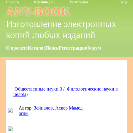
Помощь
Корзина ( 0 )
Регистрация
Вход
ANY-BOOK
Изготовление электронных
копий любых изданий
О проекте
Каталог
Поиск
Регистрация
Форум
Общественные науки 3
/
Филологические науки в
целом
/
Автор:
Зейналов, Аскер Мамед
оглы