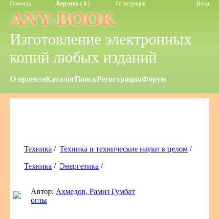
Помощь
Корзина ( 0 )
Регистрация
Вход
ANY-BOOK
Изготовление электронных
копий любых изданий
О проекте
Каталог
Поиск
Регистрация
Форум
Техника
/
Техника и технические науки в целом
/
Техника
/
Энергетика
/
Автор:
Ахмедов, Рамиз Гумбат
оглы