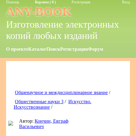
Помощь
Корзина ( 0 )
Регистрация
Вход
ANY-BOOK
Изготовление электронных
копий любых изданий
О проекте
Каталог
Поиск
Регистрация
Форум
Общенаучное и междисциплинарное знание
/
Общественные науки 3
/
Искусство.
Искусствознание
/
Автор:
Кончин, Евграф
Васильевич