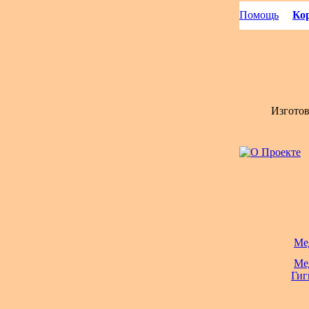
Помощь
Кор
Изгото
Ме
Ме
Гиг