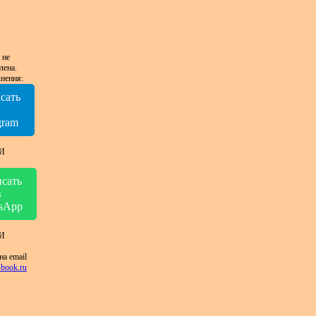
 не
лена.
нения:
сать
в
gram
И
сать
в
sApp
И
на email
book.ru