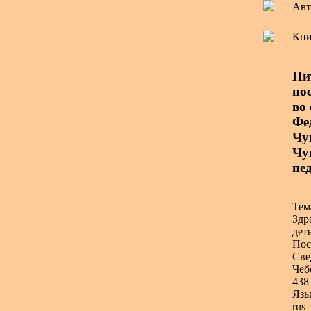
Авт
Кни
Пи
по
во
Фе
Чу
Чу
пе
Тем
Здр
дет
Пос
Све
Чеб
438 
Язы
rus