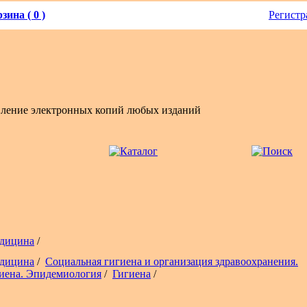
зина ( 0 )
Регистр
вление электронных копий любых изданий
дицина
/
дицина
/
Социальная гигиена и организация здравоохранения.
иена. Эпидемиология
/
Гигиена
/