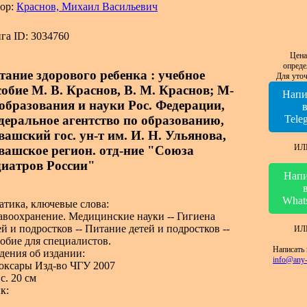
ор:
Краснов, Михаил Васильевич
га ID: 3034760
Цена
опреде
тание здорового ребенка : учебное
Для уточ
собие М. В. Краснов, В. М. Краснов; М-
Напи
 образования и науки Рос. Федерации,
деральное агентство по образованию,
Tele
вашский гос. ун-т им. И. Н. Ульянова,
ИЛ
вашское регион. отд-ние "Союза
диатров России"
Напи
What
атика, ключевые слова:
авоохранение. Медицинские науки -- Гигиена
ей и подростков -- Питание детей и подростков --
ИЛ
обие для специалистов.
Написать 
дения об издании:
info@any-
оксары Изд-во ЧГУ 2007
с. 20 см
к: