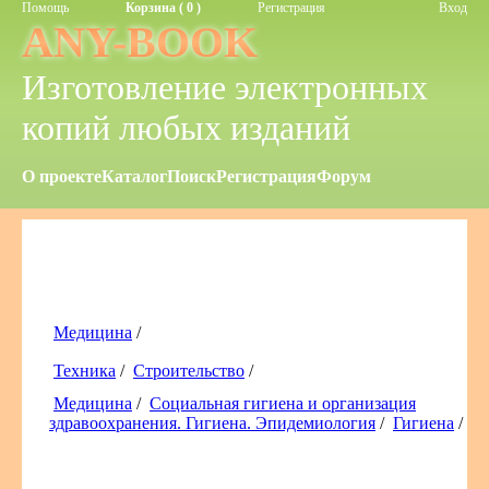
Помощь
Корзина ( 0 )
Регистрация
Вход
ANY-BOOK
Изготовление электронных
копий любых изданий
О проекте
Каталог
Поиск
Регистрация
Форум
Медицина
/
Техника
/
Строительство
/
Медицина
/
Социальная гигиена и организация
здравоохранения. Гигиена. Эпидемиология
/
Гигиена
/