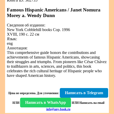
Книга ID: 302735
Famous Hispanic Americans / Janet Nomura
Morey a. Wendy Dunn
Сведения об издании:
New York Cobblehill books Cop. 1996
XVIII, 190 c. 22 см
Язык:
eng
Аннотация:
This comprehensive guide honors the contributions and
achievements of famous Hispanic Americans, showcasing
their struggles and triumphs. From pioneers like César Chávez
to trailblazers in arts, sciences, and politics, this book
celebrates the rich cultural heritage of Hispanic people who
have shaped American history.
Написать в Telegram
Цена не определена.
Для уточнения:
Написать в WhatsApp
ИЛИ
ИЛИ
Написать на email
info@any-book.ru