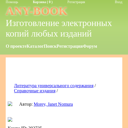
Помощь
Корзина ( 0 )
Регистрация
Вход
ANY-BOOK
Изготовление электронных
копий любых изданий
О проекте
Каталог
Поиск
Регистрация
Форум
Литература универсального содержания
/
Справочные издания
/
Автор:
Morey, Janet Nomura