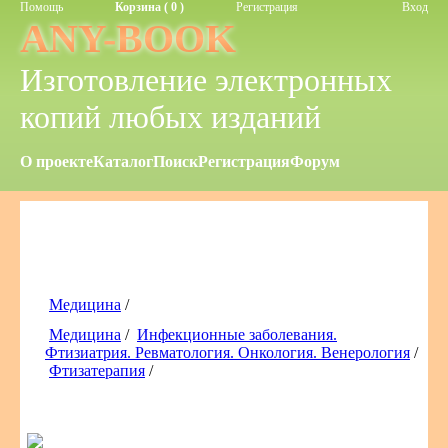
Помощь
Корзина ( 0 )
Регистрация
Вход
ANY-BOOK
Изготовление электронных
копий любых изданий
О проекте
Каталог
Поиск
Регистрация
Форум
Медицина
/
Медицина
/
Инфекционные заболевания.
Фтизиатрия. Ревматология. Онкология. Венерология
/
Фтизатерапия
/