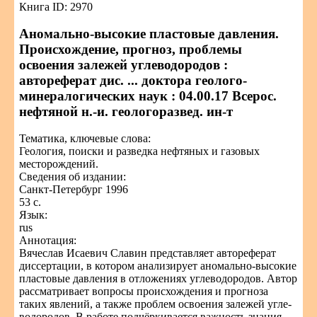
Книга ID: 2970
Аномально-высокие пластовые давления.
Происхождение, прогноз, проблемы
освоения залежей углеводородов :
автореферат дис. ... доктора геолого-
минералогических наук : 04.00.17 Всерос.
нефтяной н.-и. геологоразвед. ин-т
Тематика, ключевые слова:
Геология, поиски и разведка нефтяных и газовых
месторождений.
Сведения об издании:
Санкт-Петербург 1996
53 с.
Язык:
rus
Аннотация:
Вячеслав Исаевич Славин представляет автореферат
диссертации, в котором анализирует аномально-высокие
пластовые давления в отложениях углеводородов. Автор
рассматривает вопросы происхождения и прогноза
таких явлений, а также проблем освоения залежей угле­
водородов. В работе подчёркивается важность знания