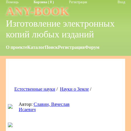
Помощь
Корзина ( 0 )
Регистрация
Вход
ANY-BOOK
Изготовление электронных
копий любых изданий
О проекте
Каталог
Поиск
Регистрация
Форум
Естественные науки
/
Науки о Земле
/
Автор:
Славин, Вячеслав
Исаевич