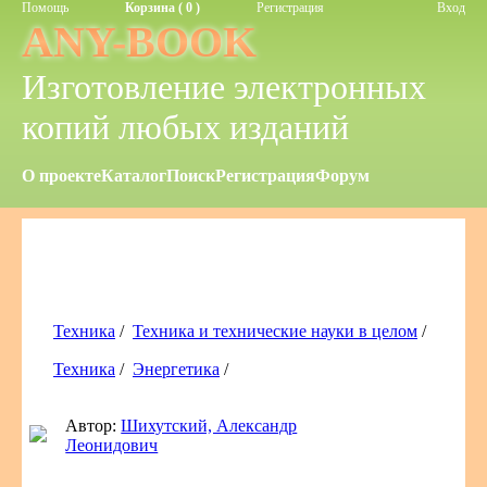
Помощь
Корзина ( 0 )
Регистрация
Вход
ANY-BOOK
Изготовление электронных
копий любых изданий
О проекте
Каталог
Поиск
Регистрация
Форум
Техника
/
Техника и технические науки в целом
/
Техника
/
Энергетика
/
Автор:
Шихутский, Александр
Леонидович