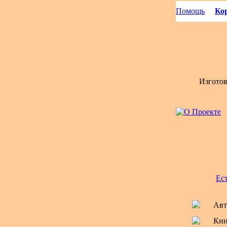
Помощь
Кор
Изгото
Ес
Авт
Кни