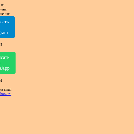
 не
лена.
нения:
сать
в
gram
И
сать
в
sApp
И
на email
book.ru