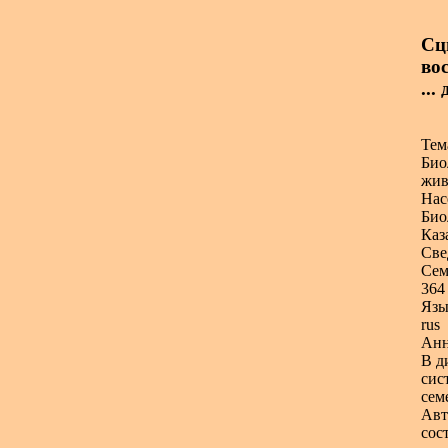
Сци
во
...
Тем
Био
жив
Нас
Био
Каз
Све
Сем
364 
Язы
rus
Анн
В д
сис
сем
Авт
сос