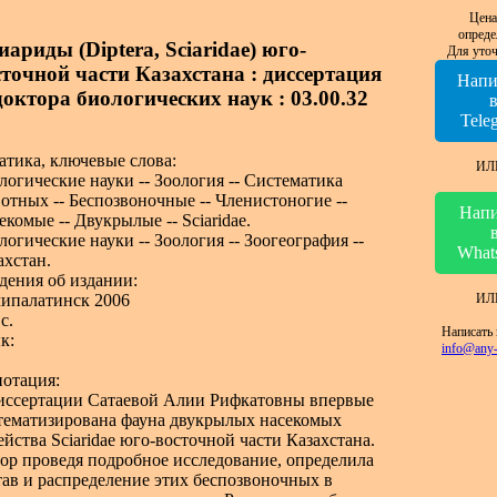
Цена
опреде
ариды (Diptera, Sciaridae) юго-
Для уточ
сточной части Казахстана : диссертация
Напи
 доктора биологических наук : 03.00.32
Tele
атика, ключевые слова:
ИЛ
логические науки -- Зоология -- Систематика
отных -- Беспозвоночные -- Членистоногие --
Напи
екомые -- Двукрылые -- Sciaridae.
логические науки -- Зоология -- Зоогеография --
What
ахстан.
дения об издании:
ИЛ
ипалатинск 2006
с.
Написать 
к:
info@any-
отация:
иссертации Сатаевой Алии Рифкатовны впервые
тематизирована фауна двукрылых насекомых
ейства Sciaridae юго-восточной части Казахстана.
ор проведя подробное исследование, определила
тав и распределение этих беспозвоночных в