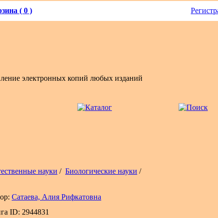
зина ( 0 )
Регистр
вление электронных копий любых изданий
тественные науки
/
Биологические науки
/
ор:
Сатаева, Алия Рифкатовна
га ID: 2944831