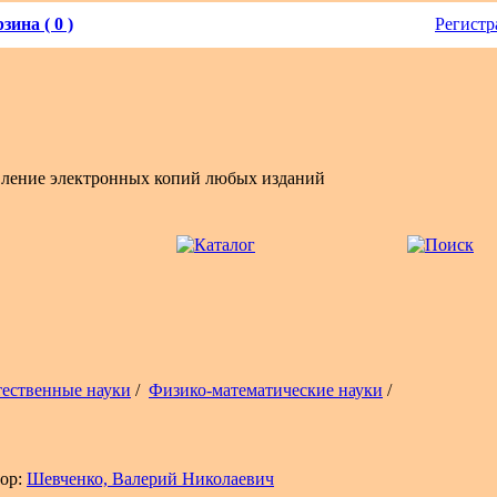
зина ( 0 )
Регистр
вление электронных копий любых изданий
тественные науки
/
Физико-математические науки
/
ор:
Шевченко, Валерий Николаевич