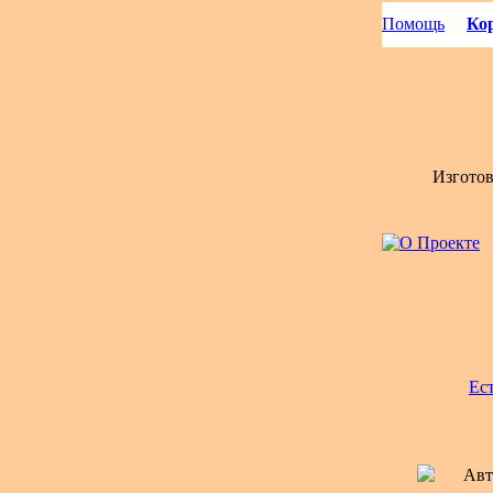
Помощь
Кор
Изгото
Ес
Авт