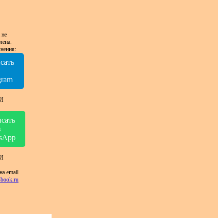
 не
лена.
нения:
сать
в
gram
И
сать
в
sApp
И
на email
book.ru