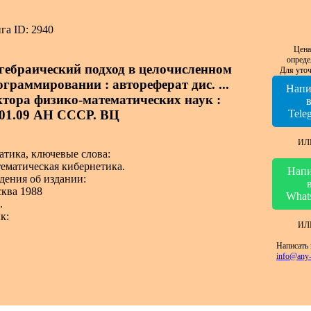
га ID: 2940
Цена
опреде
гебраический подход в целочисленном
Для уточ
ограммировании : автореферат дис. ...
Напи
ктора физико-математических наук :
.01.09 АН СССР. ВЦ
Tele
ИЛ
атика, ключевые слова:
ематическая кибернетика.
Напи
дения об издании:
ква 1988
What
.
к:
ИЛ
Написать 
info@any-