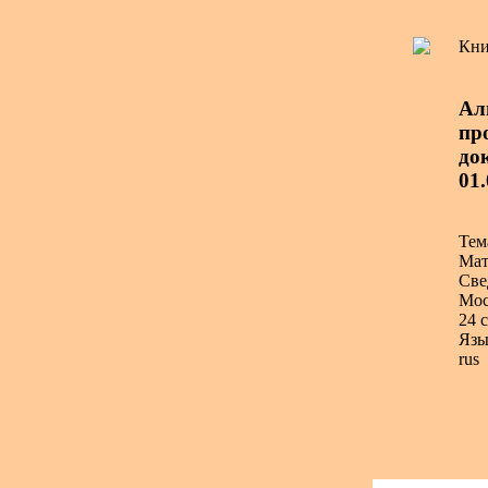
Кни
Ал
пр
до
01
Тем
Мат
Све
Мос
24 с
Язы
rus