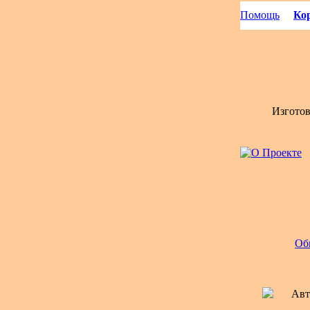
Помощь
Кор
Изгото
Об
Авт