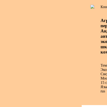
Кни
Аг
пе
Ан
авт
эк
шк
ко
Тем
Эко
Све
Мос
15 с
Язы
rus