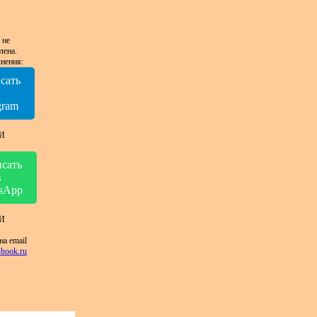
 не
лена.
нения:
сать
в
gram
И
сать
в
sApp
И
на email
book.ru