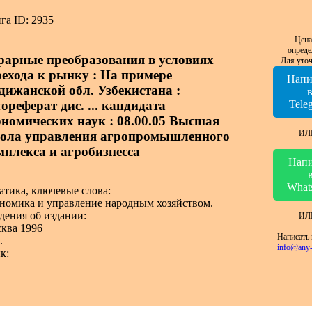
га ID: 2935
Цена
опреде
рарные преобразования в условиях
Для уточ
рехода к рынку : На примере
Напи
дижанской обл. Узбекистана :
ореферат дис. ... кандидата
Tele
ономических наук : 08.00.05 Высшая
ИЛ
ола управления агропромышленного
мплекса и агробизнесса
Напи
What
атика, ключевые слова:
номика и управление народным хозяйством.
дения об издании:
ИЛ
ква 1996
Написать 
.
info@any-
к: