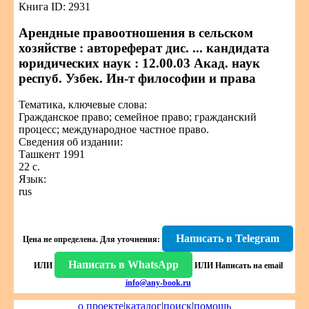
Книга ID: 2931
Арендные правоотношения в сельском
хозяйстве : автореферат дис. ... кандидата
юридических наук : 12.00.03 Акад. наук
респуб. Узбек. Ин-т философии и права
Тематика, ключевые слова:
Гражданское право; семейное право; гражданский
процесс; международное частное право.
Сведения об издании:
Ташкент 1991
22 с.
Язык:
rus
Написать в Telegram
Цена не определена.
Для уточнения:
Написать в WhatsApp
ИЛИ
ИЛИ
Написать на email
info@any-book.ru
о проекте
|
каталог
|
поиск
|
помощь