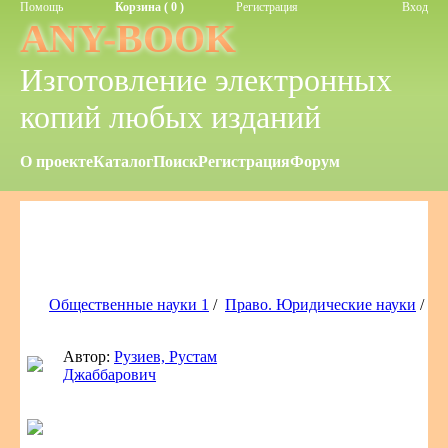
Помощь
Корзина ( 0 )
Регистрация
Вход
ANY-BOOK
Изготовление электронных
копий любых изданий
О проекте
Каталог
Поиск
Регистрация
Форум
Общественные науки 1
/
Право. Юридические науки
/
Автор:
Рузиев, Рустам
Джаббарович