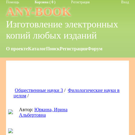
Помощь
Корзина ( 0 )
Регистрация
Вход
ANY-BOOK
Изготовление электронных
копий любых изданий
О проекте
Каталог
Поиск
Регистрация
Форум
Общественные науки 3
/
Филологические науки в
целом
/
Автор:
Юркина, Ирина
Альбертовна