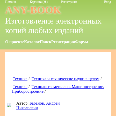
Помощь
Корзина ( 0 )
Регистрация
Вход
ANY-BOOK
Изготовление электронных
копий любых изданий
О проекте
Каталог
Поиск
Регистрация
Форум
Техника
/
Техника и технические науки в целом
/
Техника
/
Технология металлов. Машиностроение.
Приборостроение
/
Автор:
Баранов, Андрей
Николаевич