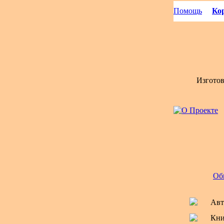
Помощь
Кор
Изгото
Об
Авт
Кни