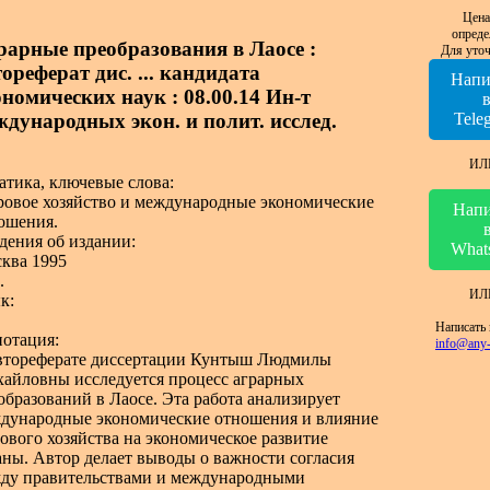
Цена
опреде
рарные преобразования в Лаосе :
Для уточ
ореферат дис. ... кандидата
Напи
ономических наук : 08.00.14 Ин-т
ждународных экон. и полит. исслед.
Tele
ИЛ
атика, ключевые слова:
овое хозяйство и международные экономические
Напи
ошения.
дения об издании:
What
ква 1995
.
ИЛ
к:
Написать 
отация:
info@any-
втореферате диссертации Кунтыш Людмилы
айловны исследуется процесс аграрных
образований в Лаосе. Эта работа анализирует
дународные экономические отношения и влияние
ового хозяйства на экономическое развитие
аны. Автор делает выводы о важности согласия
ду правительствами и международными