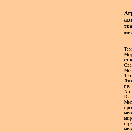
Аг
авт
эк
ме
Тем
Мир
отн
Све
Мос
19 с
Язы
rus
Анн
В а
Мих
пре
меж
мир
стр
меж