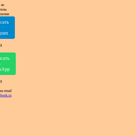
 не
лена.
нения:
сать
в
gram
И
сать
в
sApp
И
на email
book.ru