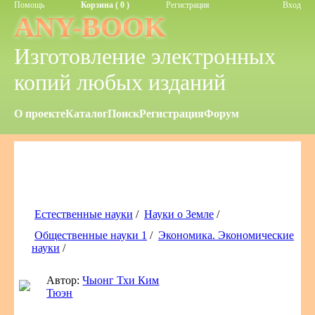
Помощь
Корзина ( 0 )
Регистрация
Вход
ANY-BOOK
Изготовление электронных
копий любых изданий
О проекте
Каталог
Поиск
Регистрация
Форум
Естественные науки
/
Науки о Земле
/
Общественные науки 1
/
Экономика. Экономические
науки
/
Автор:
Чыонг Тхи Ким
Тюэн