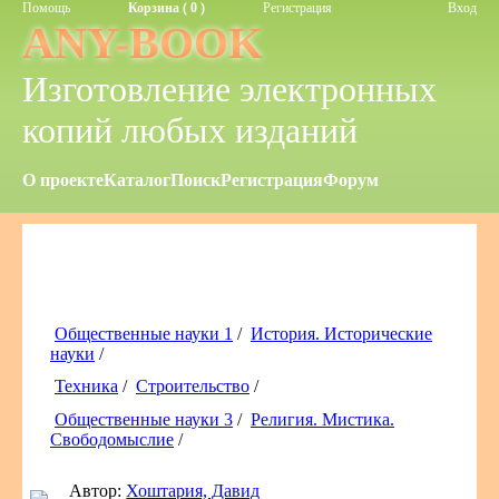
Помощь
Корзина ( 0 )
Регистрация
Вход
ANY-BOOK
Изготовление электронных
копий любых изданий
О проекте
Каталог
Поиск
Регистрация
Форум
Общественные науки 1
/
История. Исторические
науки
/
Техника
/
Строительство
/
Общественные науки 3
/
Религия. Мистика.
Свободомыслие
/
Автор:
Хоштария, Давид