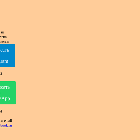
 не
лена.
нения:
сать
в
gram
И
сать
в
sApp
И
на email
book.ru