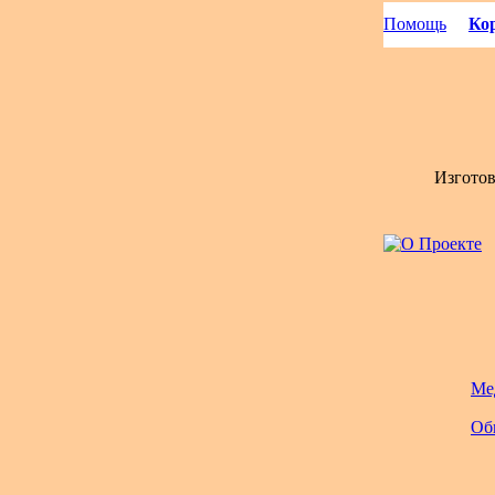
Помощь
Кор
Изгото
Ме
Об