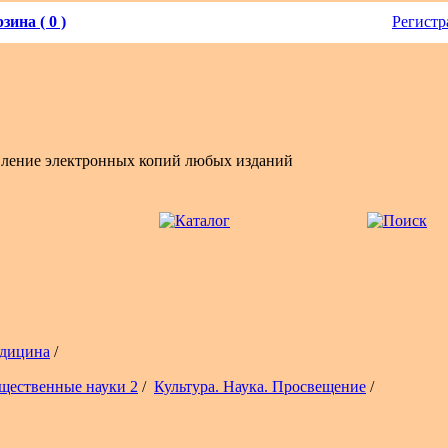
зина ( 0 )
Регистр
вление электронных копий любых изданий
дицина
/
щественные науки 2
/
Культура. Наука. Просвещение
/