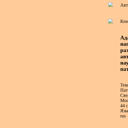
Авт
Кни
Ад
на
ра
ав
на
па
Тем
Пат
Све
Мос
44 с
Язы
rus