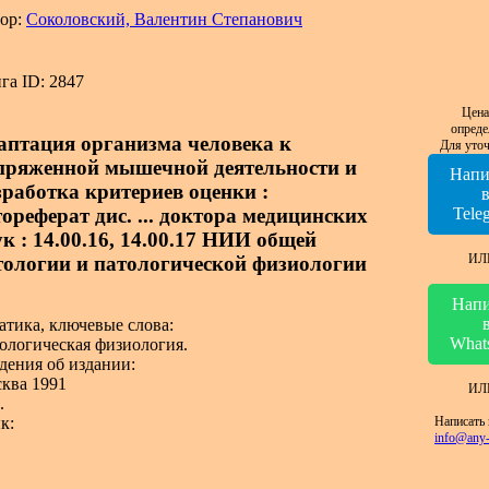
ор:
Соколовский, Валентин Степанович
га ID: 2847
Цена
опреде
аптация организма человека к
Для уточ
пряженной мышечной деятельности и
Напи
зработка критериев оценки :
тореферат дис. ... доктора медицинских
Tele
ук : 14.00.16, 14.00.17 НИИ общей
ИЛ
тологии и патологической физиологии
Напи
атика, ключевые слова:
What
ологическая физиология.
дения об издании:
ква 1991
ИЛ
.
Написать 
к:
info@any-