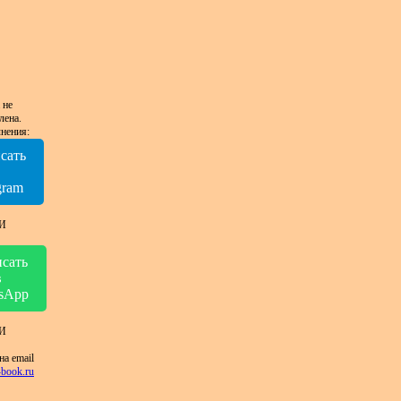
 не
лена.
нения:
сать
в
gram
И
сать
в
sApp
И
на email
book.ru