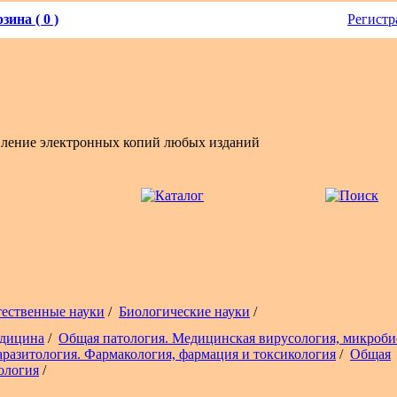
зина ( 0 )
Регистр
вление электронных копий любых изданий
тественные науки
/
Биологические науки
/
дицина
/
Общая патология. Медицинская вирусология, микроби
аразитология. Фармакология, фармация и токсикология
/
Общая
ология
/