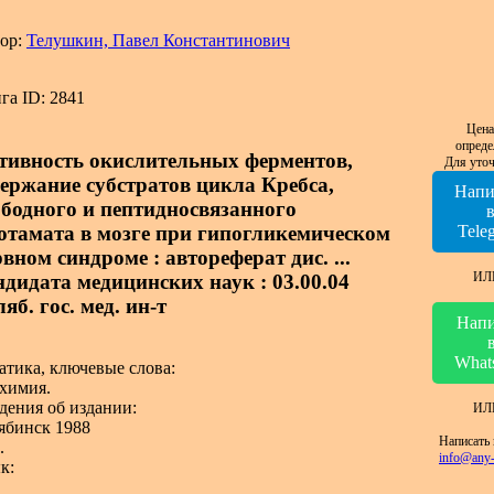
ор:
Телушкин, Павел Константинович
га ID: 2841
Цена
опреде
тивность окислительных ферментов,
Для уточ
держание субстратов цикла Кребса,
Напи
ободного и пептидносвязанного
ютамата в мозге при гипогликемическом
Tele
вном синдроме : автореферат дис. ...
ИЛ
ндидата медицинских наук : 03.00.04
яб. гос. мед. ин-т
Напи
What
атика, ключевые слова:
химия.
дения об издании:
ИЛ
ябинск 1988
Написать 
.
info@any-
к: