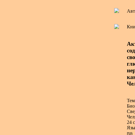
Авт
Кни
Ак
со
св
гл
нер
ка
Чел
Тем
Био
Све
Чел
24 с
Язы
rus