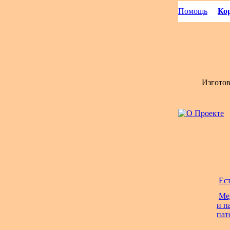
Помощь
Кор
Изгото
Ес
Ме
и п
пат