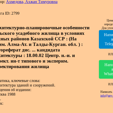
ор:
Ахмедова, Ахжан Тимуровна
га ID: 2799
Цена
опреде
хитектурно-планировочные особенности
Для уточ
льского усадебного жилища в условиях
Напи
ных районов Казахской ССР : (На
им. Алма-Ат. и Талды-Курган. обл. ) :
Tele
ореферат дис. ... кандидата
ИЛ
итектуры : 18.00.02 Центр. н.-и. и
оект. ин-т типового и эксперим.
Напи
оектирования жилища
What
атика, ключевые слова:
ИЛ
итектура зданий и сооружений.
дения об издании:
Написать 
ква 1988
info@any-
.
к: