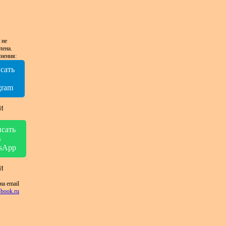
 не
лена.
нения:
сать
в
gram
И
сать
в
sApp
И
на email
book.ru