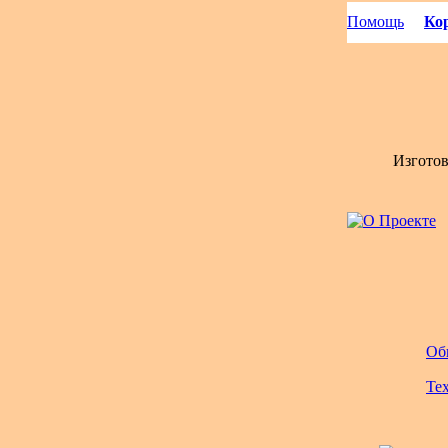
Помощь
Кор
Изгото
Об
Те