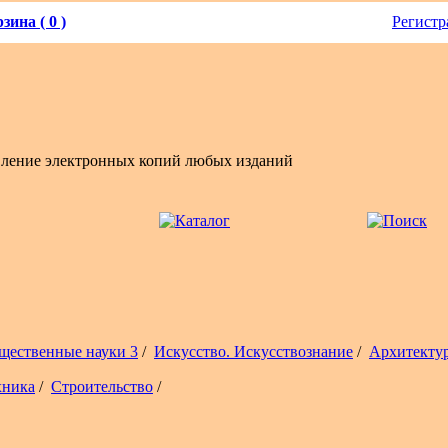
зина ( 0 )
Регистр
вление электронных копий любых изданий
щественные науки 3
/
Искусство. Искусствознание
/
Архитекту
хника
/
Строительство
/