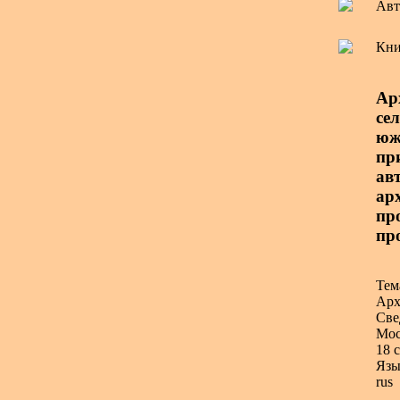
Авт
Кни
Ар
се
юж
пр
авт
арх
пр
пр
Тем
Арх
Све
Мос
18 с
Язы
rus