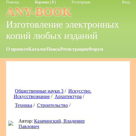
Помощь
Корзина ( 0 )
Регистрация
Вход
ANY-BOOK
Изготовление электронных
копий любых изданий
О проекте
Каталог
Поиск
Регистрация
Форум
Общественные науки 3
/
Искусство.
Искусствознание
/
Архитектура
/
Техника
/
Строительство
/
Автор:
Казачинский, Владимир
Павлович