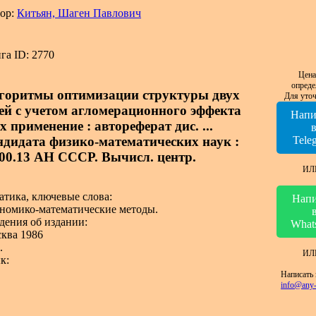
ор:
Китьян, Шаген Павлович
га ID: 2770
Цена
опреде
горитмы оптимизации структуры двух
Для уточ
тей с учетом агломерационного эффекта
Напи
х применение : автореферат дис. ...
ндидата физико-математических наук :
Tele
.00.13 АН СССР. Вычисл. центр.
ИЛ
атика, ключевые слова:
Напи
номико-математические методы.
дения об издании:
What
ква 1986
.
ИЛ
к:
Написать 
info@any-