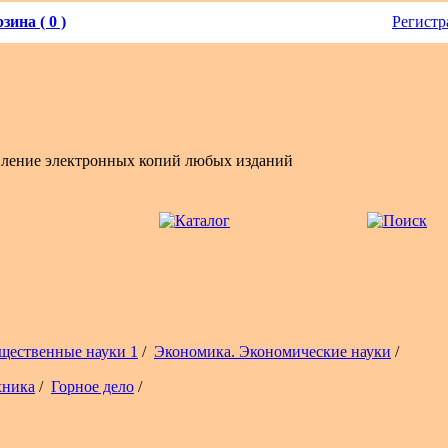
зина ( 0 )
Регистр
вление электронных копий любых изданий
щественные науки 1
/
Экономика. Экономические науки
/
хника
/
Горное дело
/