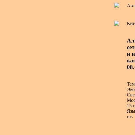
Авт
Кни
Ал
се
и и
ка
08
Тем
Эко
Све
Мос
15 с
Язы
rus