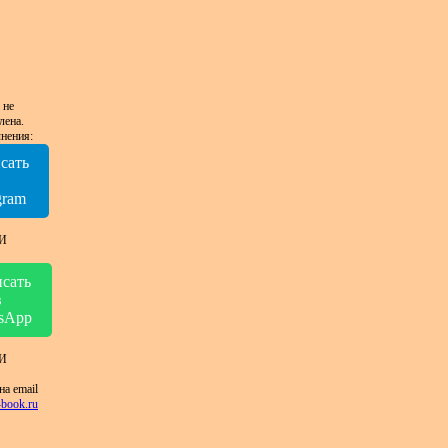
 не
лена.
нения:
сать
в
gram
И
сать
в
sApp
И
на email
book.ru