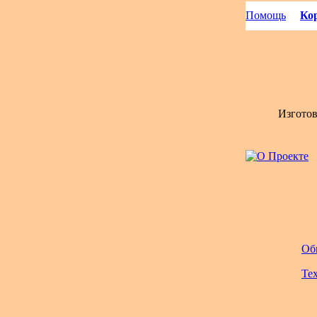
Помощь
Кор
Изгото
Об
Те