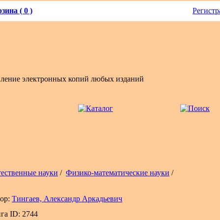
зина ( 0 )
Регистр
вление электронных копий любых изданий
тественные науки
/
Физико-математические науки
/
ор:
Тингаев, Александр Аркадьевич
га ID: 2744