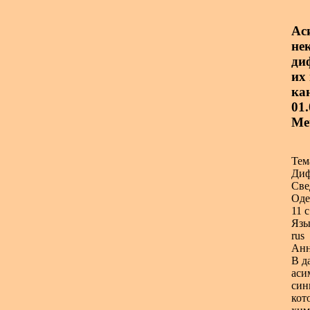
Ас
не
ди
их 
ка
01.
Ме
Тем
Диф
Све
Оде
11 с
Язы
rus
Анн
В д
аси
син
кот