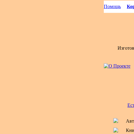
Помощь
Кор
Изгото
Ес
Авт
Кни