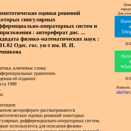
Цена
опреде
имптотические оценки решений
Для уточ
которых сингулярных
Напи
фференциально-операторных систем и
приложения : автореферат дис. ...
Tele
ндидата физико-математических наук :
ИЛ
01.02 Одес. гос. ун-т им. И. И.
чникова
Напи
What
атика, ключевые слова:
ференциальные уравнения.
дения об издании:
ИЛ
сса 1988
Написать 
.
info@any-
к:
отация:
анном автореферате рассматриваются
мптотические оценки решений некоторых
гулярных дифференциально-операторных систем,
орые используются для описания физико-