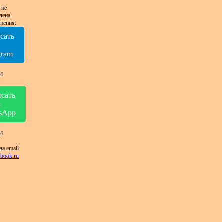
 не
лена.
нения:
сать
в
gram
И
сать
в
sApp
И
на email
book.ru