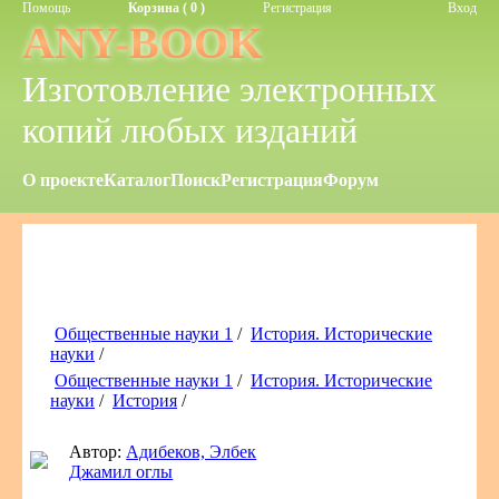
Помощь
Корзина ( 0 )
Регистрация
Вход
ANY-BOOK
Изготовление электронных
копий любых изданий
О проекте
Каталог
Поиск
Регистрация
Форум
Общественные науки 1
/
История. Исторические
науки
/
Общественные науки 1
/
История. Исторические
науки
/
История
/
Автор:
Адибеков, Элбек
Джамил оглы