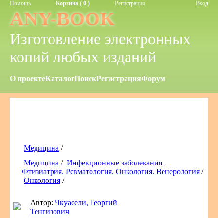
Помощь
Корзина ( 0 )
Регистрация
Вход
ANY-BOOK
Изготовление электронных
копий любых изданий
О проекте
Каталог
Поиск
Регистрация
Форум
Медицина
/
Медицина
/
Инфекционные заболевания.
Фтизиатрия. Ревматология. Онкология. Венерология
/
Онкология
/
Автор:
Чкуасели, Георгий
Тенгизович