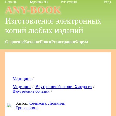
Помощь
Корзина ( 0 )
Регистрация
Вход
ANY-BOOK
Изготовление электронных
копий любых изданий
О проекте
Каталог
Поиск
Регистрация
Форум
Медицина
/
Медицина
/
Внутренние болезни. Хирургия
/
Внутренние болезни
/
Автор:
Селихова, Людмила
Григорьевна