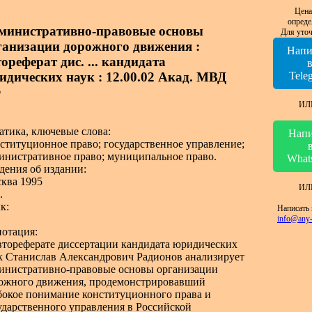
Цена
опреде
министративно-правовые основы
Для уточ
ганизации дорожного движения :
Напи
ореферат дис. ... кандидата
идических наук : 12.00.02 Акад. МВД
Tele
Ф
ИЛ
атика, ключевые слова:
Напи
ституционное право; государственное управление;
инистративное право; муниципальное право.
What
дения об издании:
ква 1995
ИЛ
.
к:
Написать 
info@any-
отация:
втореферате диссертации кандидата юридических
к Станислав Александрович Радионов анализирует
инистративно-правовые основы организации
ожного движения, продемонстрировавший
бокое понимание конституционного права и
ударственного управления в Российской