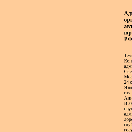
Ад
ор
авт
юр
Р
Тем
Кон
адм
Све
Мос
24 с
Язы
rus
Анн
В а
нау
адм
дор
глу
гос