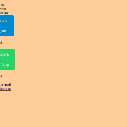
 не
лена.
нения:
сать
в
gram
И
сать
в
sApp
И
на email
book.ru