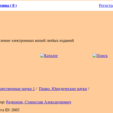
зина ( 0 )
Регистр
вление электронных копий любых изданий
щественные науки 1
/
Право. Юридические науки
/
ор:
Радионов, Станислав Александрович
га ID: 2665