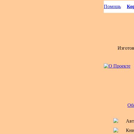
Помощь
Кор
Изгото
Об
Авт
Кни