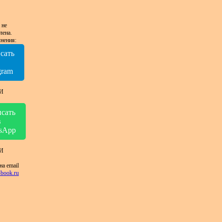
 не
лена.
нения:
сать
в
gram
И
сать
в
sApp
И
на email
book.ru