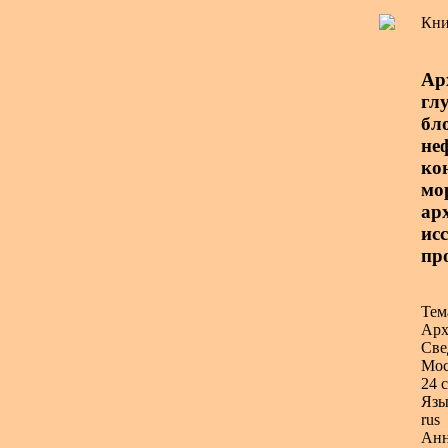
Кни
Ар
гл
бл
не
ко
мор
ар
исс
пр
Тем
Арх
Све
Мос
24 с
Язы
rus
Анн