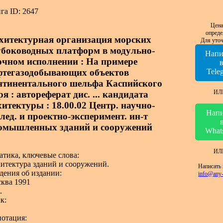
га ID: 2647
Цена
опреде
хитектурная организация морских
Для уточ
убоководных платформ в модульно-
Напи
очном исполнении : На примере
фтегазодобывающих объектов
Tele
нтинентального шельфа Каспийского
ИЛ
я : автореферат дис. ... кандидата
хитектуры : 18.00.02 Центр. научно-
Напи
лед. и проектно-эксперимент. ин-т
омышленных зданий и сооружений
What
ИЛ
атика, ключевые слова:
итектура зданий и сооружений.
Написать 
дения об издании:
info@any-
ква 1991
.
к:
отация: