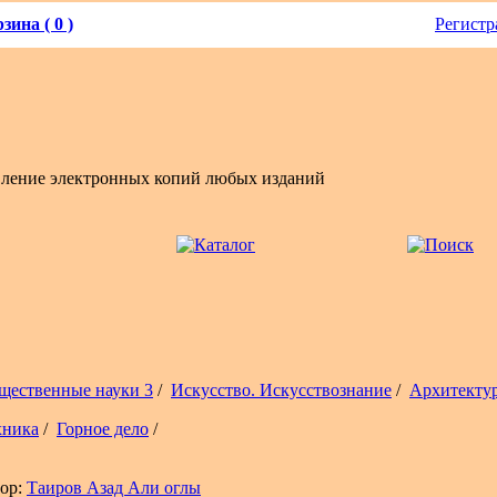
зина ( 0 )
Регистр
вление электронных копий любых изданий
щественные науки 3
/
Искусство. Искусствознание
/
Архитекту
хника
/
Горное дело
/
ор:
Таиров Азад Али оглы