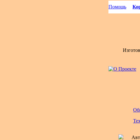
Помощь
Кор
Изгото
Об
Те
Авт