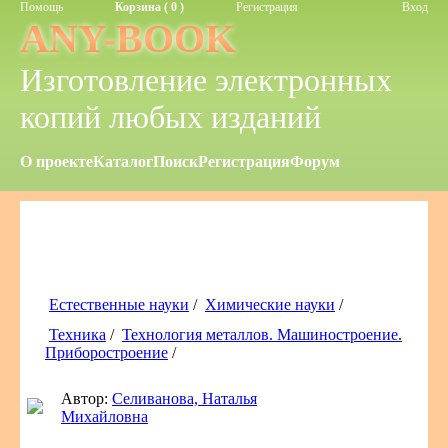
Помощь
Корзина ( 0 )
Регистрация
Вход
ANY-BOOK
Изготовление электронных
копий любых изданий
О проекте
Каталог
Поиск
Регистрация
Форум
Естественные науки
/
Химические науки
/
Техника
/
Технология металлов. Машиностроение.
Приборостроение
/
Автор:
Селиванова, Наталья
Михайловна