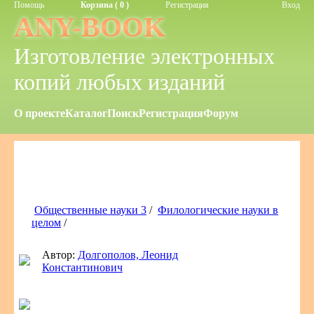
Помощь
Корзина ( 0 )
Регистрация
Вход
ANY-BOOK
Изготовление электронных
копий любых изданий
О проекте
Каталог
Поиск
Регистрация
Форум
Общественные науки 3
/
Филологические науки в
целом
/
Автор:
Долгополов, Леонид
Константинович