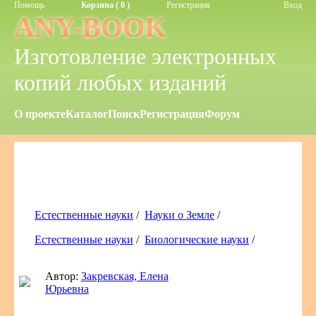
Помощь
Корзина ( 0 )
Регистрация
Вход
ANY-BOOK
Изготовление электронных
копий любых изданий
О проекте
Каталог
Поиск
Регистрация
Форум
Естественные науки
/
Науки о Земле
/
Естественные науки
/
Биологические науки
/
Автор:
Закревская, Елена
Юрьевна