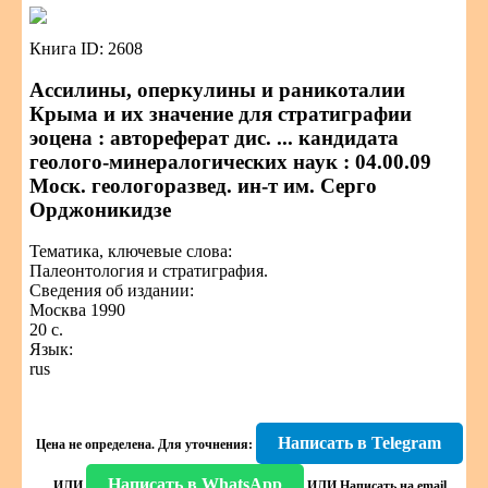
Книга ID: 2608
Ассилины, оперкулины и раникоталии
Крыма и их значение для стратиграфии
эоцена : автореферат дис. ... кандидата
геолого-минералогических наук : 04.00.09
Моск. геологоразвед. ин-т им. Серго
Орджоникидзе
Тематика, ключевые слова:
Палеонтология и стратиграфия.
Сведения об издании:
Москва 1990
20 с.
Язык:
rus
Написать в Telegram
Цена не определена.
Для уточнения:
Написать в WhatsApp
ИЛИ
ИЛИ
Написать на email