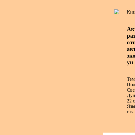
Кни
Ак
ра
от
авт
эк
ун-
Тем
Пол
Све
Душ
22 с
Язы
rus