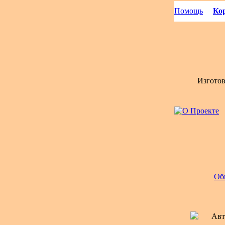
Помощь
Кор
Изгото
Об
Авт