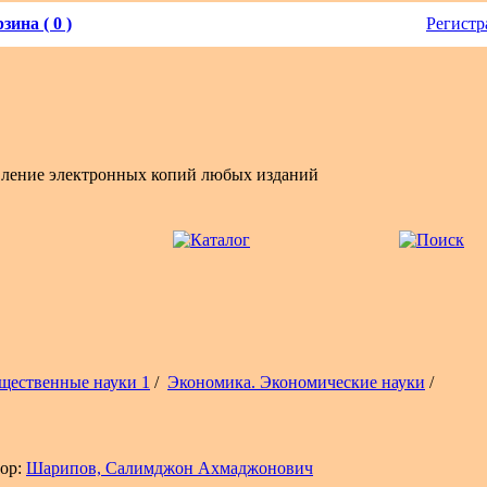
зина ( 0 )
Регистр
вление электронных копий любых изданий
щественные науки 1
/
Экономика. Экономические науки
/
ор:
Шарипов, Салимджон Ахмаджонович