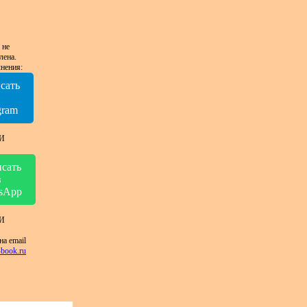
 не
лена.
нения:
сать
в
gram
И
сать
в
sApp
И
на email
book.ru