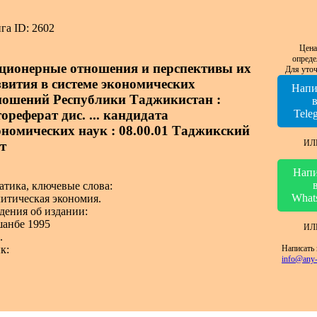
га ID: 2602
Цена
опреде
ционерные отношения и перспективы их
Для уточ
звития в системе экономических
Напи
ношений Республики Таджикистан :
ореферат дис. ... кандидата
Tele
ономических наук : 08.00.01 Таджикский
ИЛ
т
Напи
атика, ключевые слова:
What
итическая экономия.
дения об издании:
анбе 1995
ИЛ
.
Написать 
к:
info@any-