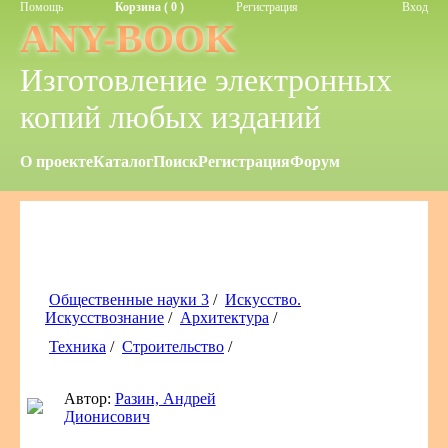
Помощь
Корзина ( 0 )
Регистрация
Вход
ANY-BOOK
Изготовление электронных
копий любых изданий
О проекте
Каталог
Поиск
Регистрация
Форум
Общественные науки 3
/
Искусство.
Искусствознание
/
Архитектура
/
Техника
/
Строительство
/
Автор:
Разин, Андрей
Дионисович