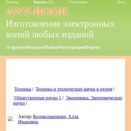
Помощь
Корзина ( 0 )
Регистрация
Вход
ANY-BOOK
Изготовление электронных
копий любых изданий
О проекте
Каталог
Поиск
Регистрация
Форум
Техника
/
Техника и технические науки в целом
/
Общественные науки 1
/
Экономика. Экономические
науки
/
Автор:
Колокольникова, Алла
Ивановна