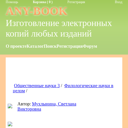
Помощь
Корзина ( 0 )
Регистрация
Вход
ANY-BOOK
Изготовление электронных
копий любых изданий
О проекте
Каталог
Поиск
Регистрация
Форум
Общественные науки 3
/
Филологические науки в
целом
/
Автор:
Мухлынина, Светлана
Викторовна