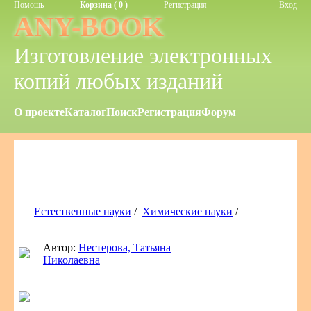
Помощь
Корзина ( 0 )
Регистрация
Вход
ANY-BOOK
Изготовление электронных
копий любых изданий
О проекте
Каталог
Поиск
Регистрация
Форум
Естественные науки
/
Химические науки
/
Автор:
Нестерова, Татьяна
Николаевна